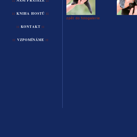
::
NAŠI
PŘÁTELÉ
::
::
KNIHA HOSTŮ
::
zpět do fotogalerie
::
KONTAKT
::
::
VZPOMÍNÁME
::