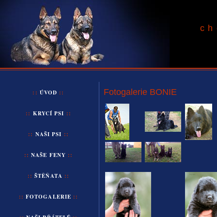
ch
Fotogalerie BONIE
::
ÚVOD
::
::
KRYCÍ PSI
::
::
NAŠI
PSI
::
::
NAŠE
FENY
::
::
ŠTĚŇATA
::
::
FOTOGALERIE
::