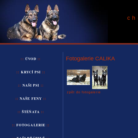
ch
Fotogalerie CALIKA
::
ÚVOD
::
::
KRYCÍ PSI
::
::
NAŠI
PSI
::
zpět do fotogalerie
::
NAŠE
FENY
::
::
ŠTĚŇATA
::
::
FOTOGALERIE
::