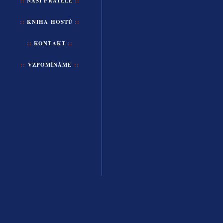
::
NAŠI
PŘÁTELÉ
::
::
KNIHA HOSTŮ
::
::
KONTAKT
::
::
VZPOMÍNÁME
::